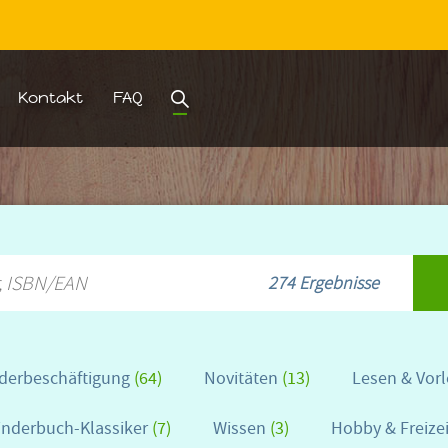
Kontakt
FAQ
Suche
274 Ergebnisse
derbeschäftigung
(64)
Novitäten
(13)
Lesen & Vor
inderbuch-Klassiker
(7)
Wissen
(3)
Hobby & Freize