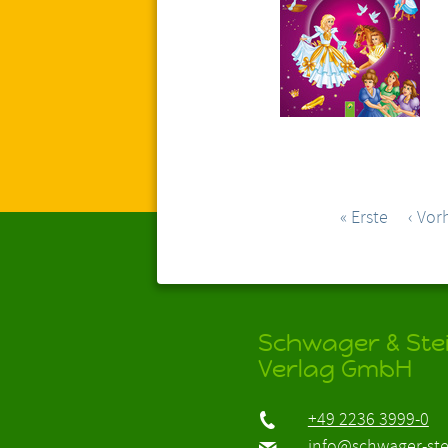
« Erste
‹ Vor
Schwager & Stei
Verlag GmbH
+49 2236 3999-0
info@schwager-ste