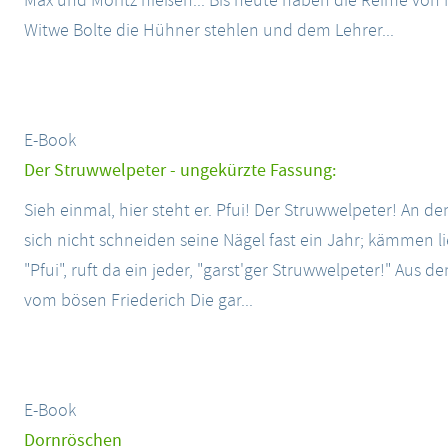
Max und Moritz hießen... Bis heute haben die Reime von 
Witwe Bolte die Hühner stehlen und dem Lehrer...
E-Book
Der Struwwelpeter - ungekürzte Fassung:
Sieh einmal, hier steht er. Pfui! Der Struwwelpeter! An d
sich nicht schneiden seine Nägel fast ein Jahr; kämmen li
"Pfui", ruft da ein jeder, "garst'ger Struwwelpeter!" Aus d
vom bösen Friederich Die gar...
E-Book
Dornröschen