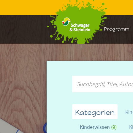
Warenkorb:
Programm
Kategorien
Kin
Kinderwissen
(9)
K