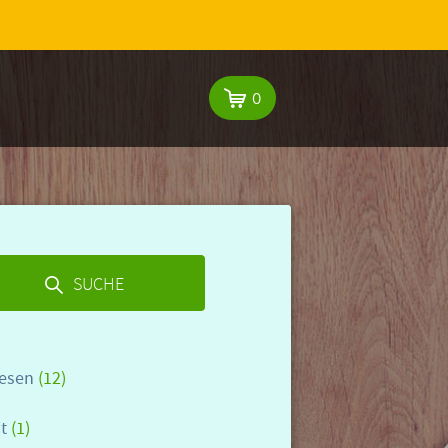
0
SUCHE
lesen
(12)
it
(1)