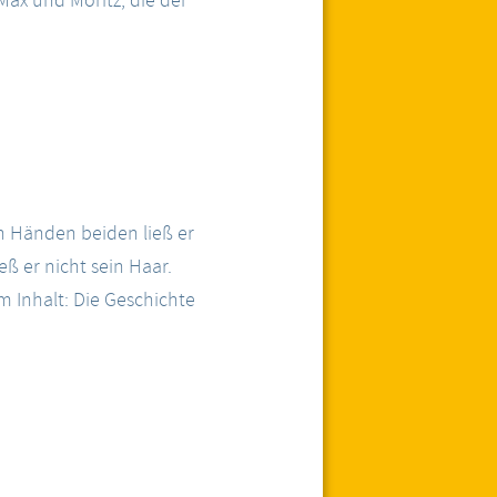
Max und Moritz, die der
en Händen beiden ließ er
eß er nicht sein Haar.
em Inhalt: Die Geschichte