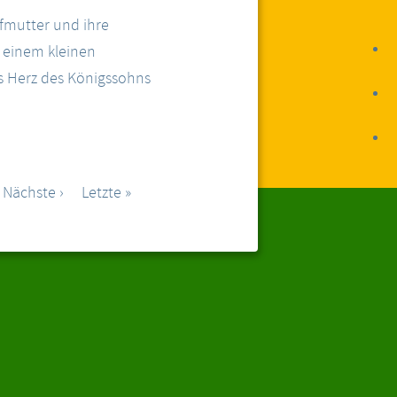
efmutter und ihre
 einem kleinen
s Herz des Königssohns
Nächste ›
Letzte »