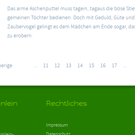
Das arme Aschenputtel muss tagein, tagaus die böse Sti
gemeinen Töchter bedienen. Doch mit Geduld, Güte und
Zaubervogel gelingt es dem Mädchen am Ende sogar, da
zu erobern.
herige
...
11
12
13
14
15
16
17
...
nlein
Rechtliches
Impressum
inlein-
Datenschutz