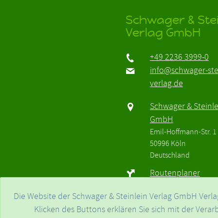
Schwager & Stei
Verlag GmbH
+49 2236 3999-0
info@schwager-ste
verlag.de
Schwager & Steinle
GmbH
Emil-Hoffmann-Str. 1
50996 Köln
Deutschland
Routenplaner
vCard herunterlad
Die Website der Schwager & Steinlein Verlag GmbH Verla
Klicken des Buttons erklären Sie sich mit der Ver