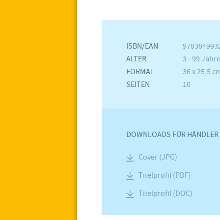
ISBN/EAN
978384993
ALTER
3 - 99 Jahr
FORMAT
36 x 25,5 c
SEITEN
10
DOWNLOADS FÜR HÄNDLER
Cover (JPG)
Titelprofil (PDF)
Titelprofil (DOC)