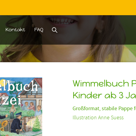
Kontakt
FAQ
Suche
Wimmelbuch Po
Kinder ab 3 J
Großformat, stabile Pappe f
Illustration Anne Suess