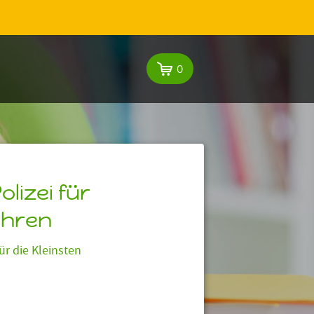
0
lizei für
ahren
ür die Kleinsten