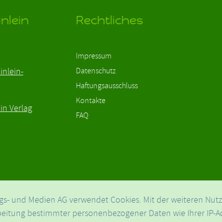
nlein
Rechtliches
Impressum
inlein-
Datenschutz
Haftungsausschluss
Kontakte
in Verlag
FAQ
en
gs- und Medien AG verwendet Cookies. Mit der weiteren Nut
arbeitung bestimmter personenbezogener Daten wie Ihrer IP-A