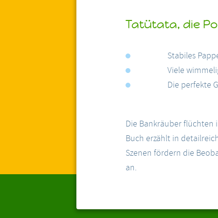
Tatütata, die Po
Stabiles Pap
Viele wimmelig
Die perfekte 
Die Bankräuber flüchten i
Buch erzählt in detailrei
Szenen fördern die Beob
an.