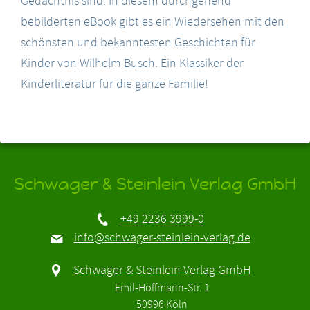
Gedächtnis sind. In diesem durchgehend
bebilderten eBook gibt es ein Wiedersehen mit den
schönsten und bekanntesten Geschichten für
Kinder von Wilhelm Busch. Ein Klassiker der
Kinderliteratur für die ganze Familie!
Schwager & Steinlein Verlag GmbH
+49 2236 3999-0
info@schwager-steinlein-verlag.de
Schwager & Steinlein Verlag GmbH
Emil-Hoffmann-Str. 1
50996 Köln