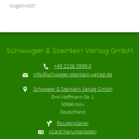
losgekratzt!
Schwager & Steinlein Verlag GmbH
+49 2236 3999-0
info@schwager-steinlein-verlag.de
Schwager & Steinlein Verlag GmbH
Emil-Hoffmann-Str. 1
50996 Köln
Deutschland
Routenplaner
vCard herunterladen