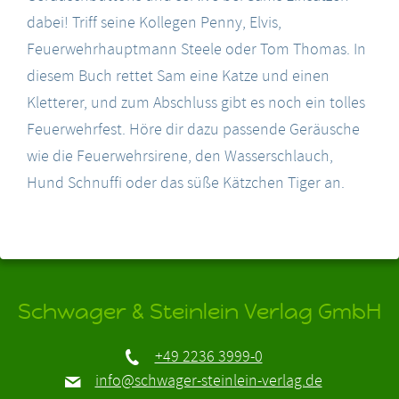
dabei! Triff seine Kollegen Penny, Elvis,
Feuerwehrhauptmann Steele oder Tom Thomas. In
diesem Buch rettet Sam eine Katze und einen
Kletterer, und zum Abschluss gibt es noch ein tolles
Feuerwehrfest. Höre dir dazu passende Geräusche
wie die Feuerwehrsirene, den Wasserschlauch,
Hund Schnuffi oder das süße Kätzchen Tiger an.
Schwager & Steinlein Verlag GmbH
+49 2236 3999-0
info@schwager-steinlein-verlag.de