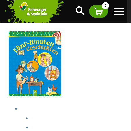
0
Suche