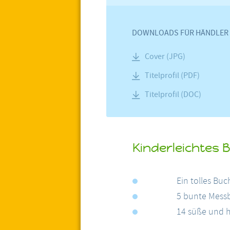
DOWNLOADS FÜR HÄNDLER
Cover (JPG)
Titelprofil (PDF)
Titelprofil (DOC)
Kinderleichtes 
Ein tolles Buc
5 bunte Mess
14 süße und h