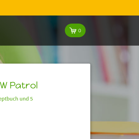
0
W Patrol
zeptbuch und 5