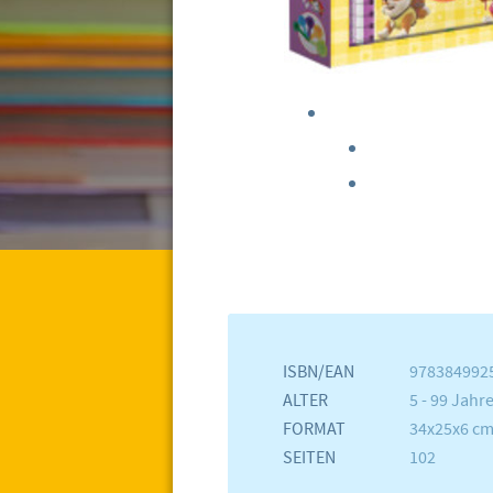
ISBN/EAN
978384992
ALTER
5 - 99 Jahr
FORMAT
34x25x6 c
SEITEN
102