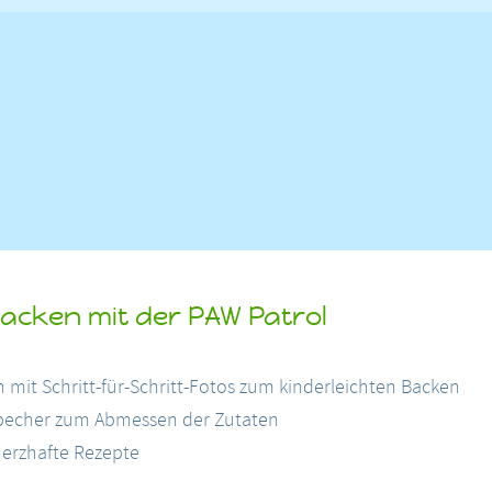
Backen mit der PAW Patrol
h mit Schritt-für-Schritt-Fotos zum kinderleichten Backen
becher zum Abmessen der Zutaten
erzhafte Rezepte