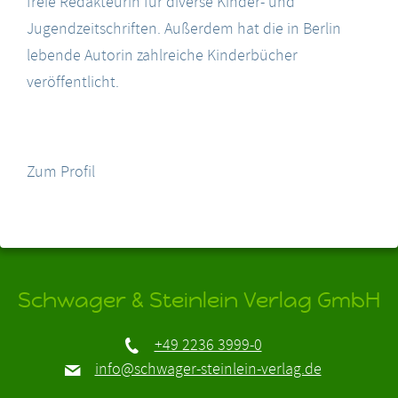
freie Redakteurin für diverse Kinder- und
Jugendzeitschriften. Außerdem hat die in Berlin
lebende Autorin zahlreiche Kinderbücher
veröffentlicht.
Zum Profil
Schwager & Steinlein Verlag GmbH
+49 2236 3999-0
info@schwager-steinlein-verlag.de